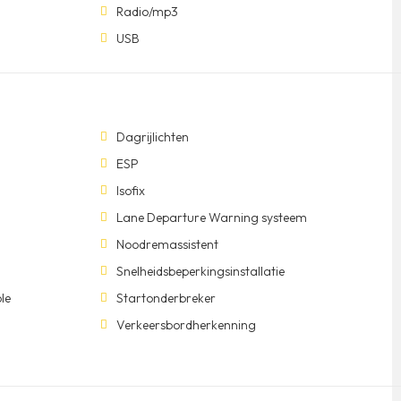
Radio/mp3
USB
Dagrijlichten
ESP
Isofix
Lane Departure Warning systeem
Noodremassistent
Snelheidsbeperkingsinstallatie
le
Startonderbreker
Verkeersbordherkenning