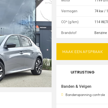
Motor
1199 cm
Vermogen
74 kw / 
CO² (g/km)
114 WLT
Brandstof
Benzine
MAAK EEN AFSPRAAK
UITRUSTING
Banden & Velgen
Bandenspanning controle