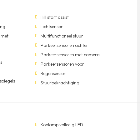
Hill start assist
ing
Lichtsensor
 met
Multifunctioneel stuur
Parkeersensoren achter
Parkeersensoren met camera
ls
Parkeersensoren voor
Regensensor
spiegels
Stuurbekrachtiging
Koplamp volledig LED