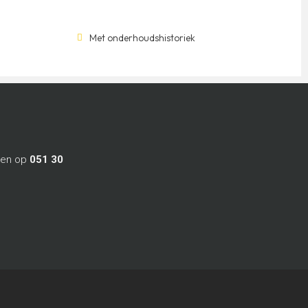
Met onderhoudshistoriek
ren op
051 30