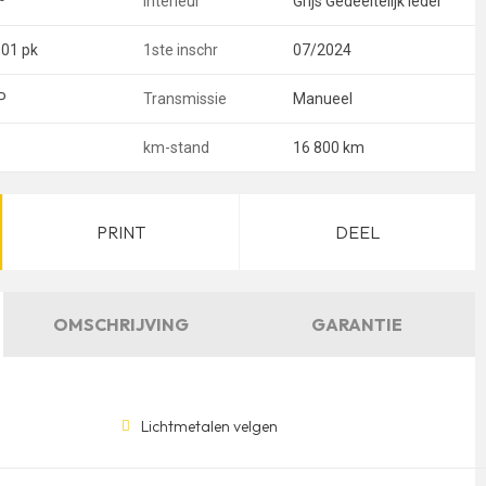
³
Interieur
Grijs Gedeeltelijk leder
101 pk
1ste inschr
07/2024
P
Transmissie
Manueel
km-stand
16 800 km
PRINT
DEEL
OMSCHRIJVING
GARANTIE
Lichtmetalen velgen