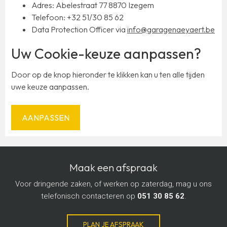
Adres: Abelestraat 77 8870 Izegem
Telefoon: +32 51/30 85 62
Data Protection Officer via
info@garagenaeyaert.be
Uw Cookie-keuze aanpassen?
Door op de knop hieronder te klikken kan u ten alle tijden
uwe keuze aanpassen.
AANPASSEN
Maak een afspraak
Voor dringende zaken, of werken op zaterdag, mag u ons
telefonisch contacteren op
051 30 85 62
.
PLAN JE AFSPRAAK