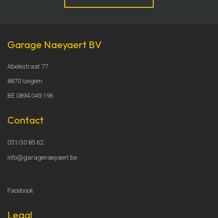
Garage Naeyaert BV
Abelestraat 77
8870 Izegem
BE 0894.049.196
Contact
051/30 85 62
info@garagenaeyaert.be
Facebook
Legal